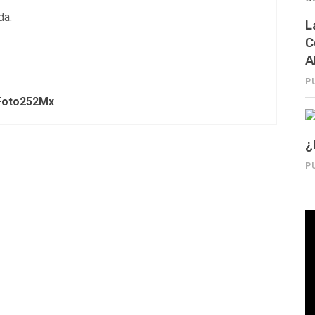
da.
L
C
A
P
Foto252Mx
¿
P