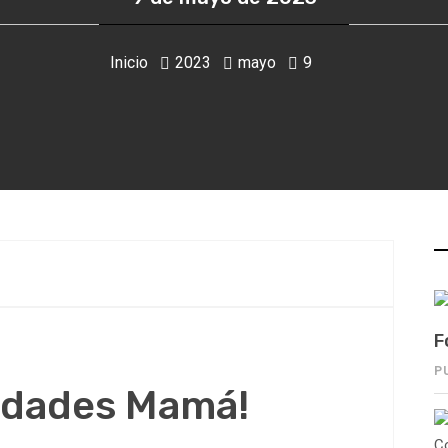
Inicio
2023
mayo
9
F
P
cidades Mamá!